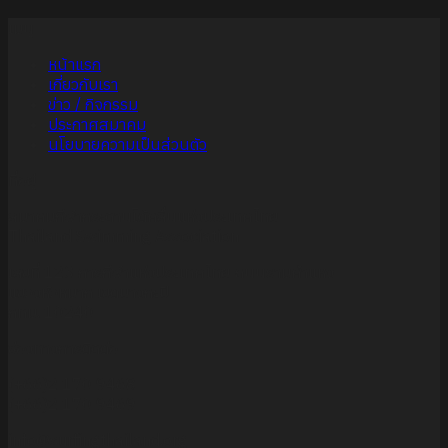
เมนู
หน้าแรก
เกี่ยวกับเรา
ข่าว / กิจกรรม
ประกาศสมาคม
นโยบายความเป็นส่วนตัว
ที่อยู่
สมาคมกีฬากระดานโต้คลื่นแห่งประเทศไทย
Thailand Swimming Association
เลขที่ 123 การกีฬาแห่งประเทศไทย ถนนรามคำแหง
แขวงหัวหมาก เขตบางกะปิ
กทม. 10240
ช่องทางการติดต่อ
(+66)2 170 9468
(+66)2 170 9469
info@surfingthailand.org