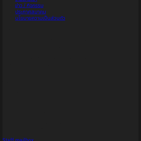
ข่าว / กิจกรรม
ประกาศสมาคม
นโยบายความเป็นส่วนตัว
ที่อยู่
สมาคมกีฬากระดานโต้คลื่นแห่งประเทศไทย
Thailand Swimming Association
เลขที่ 123 การกีฬาแห่งประเทศไทย ถนนรามคำแหง
แขวงหัวหมาก เขตบางกะปิ
กทม. 10240
ช่องทางการติดต่อ
(+66)2 170 9468
(+66)2 170 9469
info@surfingthailand.org
Thailand Surfing Federation
9:00 – 17:00 (GMT +7)
Staff mailbox