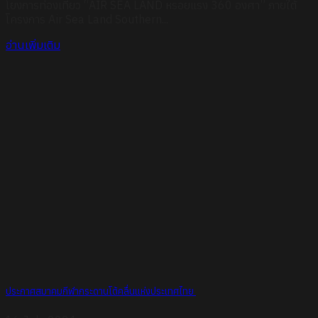
โยงการท่องเที่ยว “AIR SEA LAND หรอยแรง 360 องศา” ภายใต้
โครงการ Air Sea Land Southern...
อ่านเพิ่มเติม
ประกาศสมาคมกีฬากระดานโต้คลื่นแห่งประเทศไทย