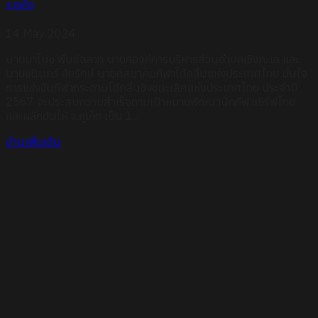
จ.ภูเก็ต
14 May 2024
นายมาโนช พันธ์ฉลาด นายกองค์การบริหารส่วนตำบลเชิงทะเล และ
นายชนินทร์ อัยรักษ์ นายกสมาคมกีฬาโต้คลื่นแห่งประเทศไทย มั่นใจ
การแข่งขันกีฬากระดานโต้คลื่นชิงชนะเลิศแห่งประเทศไทย ประจำปี
2567 จะประสบความสำเร็จตามเป้าหมายพัฒนานักกีฬาเซิร์ฟไทย
และผลักดันให้ จ.ภูเก็ต เป็น 1...
อ่านเพิ่มเติม