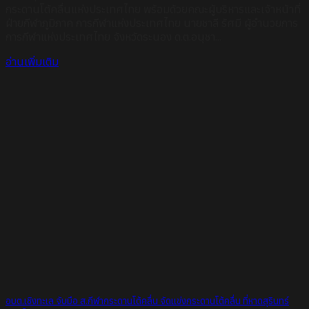
กระดานโต้คลื่นแห่งประเทศไทย พร้อมด้วยคณะผู้บริหารและเจ้าหน้าที่
ฝ่ายกีฬาภูมิภาค การกีฬาแห่งประเทศไทย นายชาลี รัศมี ผู้อำนวยการ
การกีฬาแห่งประเทศไทย จังหวัดระนอง ด.ต.อนุชา...
อ่านเพิ่มเติม
อบต.เชิงทะเล จับมือ ส.กีฬากระดานโต้คลื่น จัดแข่งกระดานโต้คลื่น ที่หาดสุรินทร์