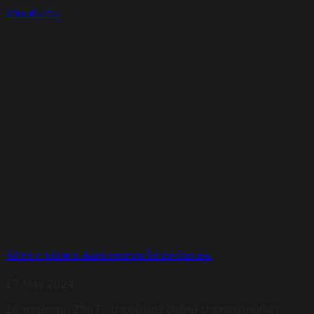
อ่านเพิ่มเติม
กีฬากระดานยืนพาย ส่งเสริมการท่องเที่ยวจังหวัดระนอง
17 May 2024
16 พฤษภาคม 2567 - นายชนินทร์ อัยรักษ์ นายกสมาคมกีฬา