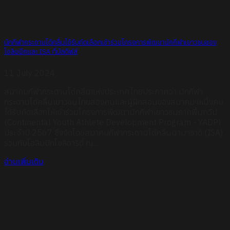
นักกีฬากระดานโต้คลื่นได้รับคัดเลือกเข้าร่วมโครงการพัฒนานักกีฬาเยาวชนของ
โอลิมปิกและ ISA ที่มัลดีฟส์
11 July 2024
สมาคมกีฬากระดานโต้คลื่นแห่งประเทศไทยประกาศว่า นักกีฬา
กระดานโต้คลื่นเยาวชนไทยสองคนและผู้ฝึกสอนของสมาคมฯหนึ่งคน
ได้รับคัดเลือกให้เข้าร่วมโครงการพัฒนานักกีฬาเยาวชนภาคพื้นทวีป
(Continental Youth Athlete Development Program - YADP)
ประจำปี 2567 ซึ่งจัดโดยสมาคมกีฬากระดานโต้คลื่นนานาชาติ (ISA)
ร่วมกับโอลิมปิกโซลิดาริตี้ ณ...
อ่านเพิ่มเติม