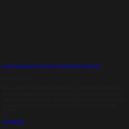
อิสเบลคว้าชัยชนะประวัติศาสตร์ในการแข่งขันเซิร์ฟเยาวชนที่บาหลี
22 July 2024
อิสเบล เฟ ฮิค หรือน้องอิซซี่ นักกีฬากระดานโต้คลื่นทีมชาติไทย สร้าง
ประวัติศาสตร์ด้วยการคว้าชัยชนะสองสนามติดต่อกันในรายการ Tipi
Jabrik's Grom Patrol ซึ่งเป็นการแข่งขันกีฬากระดานโต้คลื่นระดับ
เยาวชน โดยการแข่งขันสนามที่สองจัดขึ้นเมื่อวันที่ 22 กรกฎาคม
2567...
อ่านเพิ่มเติม