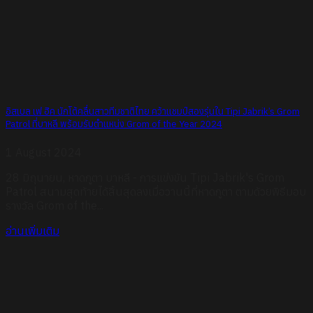
อิสเบล เฟ ฮิค นักโต้คลื่นสาวทีมชาติไทย คว้าแชมป์สองรุ่นใน Tipi Jabrik’s Grom
Patrol ที่บาหลี พร้อมรับตำแหน่ง Grom of the Year 2024
1 August 2024
28 มิถุนายน, หาดกูตา บาหลี - การแข่งขัน Tipi Jabrik's Grom
Patrol สนามสุดท้ายได้สิ้นสุดลงเมื่อวานนี้ที่หาดกูตา ตามด้วยพิธีมอบ
รางวัล Grom of the...
อ่านเพิ่มเติม