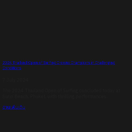
2024 Thailand Open of Surfing Crowns Champions in Challenging
Conditions
7 July 2024
The 2024 Thailand Open of Surfing concluded today at
Surin Beach, Phuket, with thrilling performances...
อ่านเพิ่มเติม