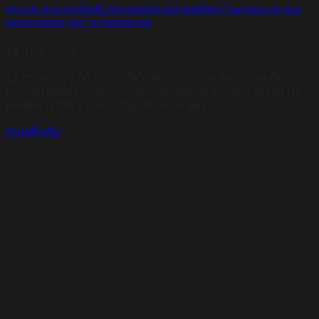
กกท.และ ส.กระดานโต้คลื่น จัดการแข่งขัน SUP สุดยิ่งใหญ่ “Sup Race Air Sea
Land หรอยแรง 360” ณ จังหวัดระนอง
11 July 2024
11 กรกฎาคม 2567 - การกีฬาแห่งประเทศไทย และสมาคมกีฬา
กระดานโต้คลื่นแห่งประเทศไทยเปิดรับสมัครการแข่งขัน Stand Up
Paddle (SUP) รายการ "Sup Race Air Sea...
อ่านเพิ่มเติม