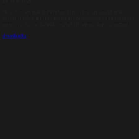
16 July 2024
เรื่อง ประกาศรายชื่อนักกีฬาทีมชาติไทย เข้าร่วมการแข่งขันกีฬา
กระดานโต้คลื่นชิงชนะเลิศแห่งเอเชีย และโควต้าคัดตัวไปเอเชียนเกมส์
๒๐๒๖ ณ ประเทศมัลดีฟส์ ระหว่างวันที่ ๑๗-๒๔ สิงหาคม ๒๕๖๗
อ่านเพิ่มเติม