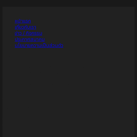
เมนู
หน้าแรก
เกี่ยวกับเรา
ข่าว / กิจกรรม
ประกาศสมาคม
นโยบายความเป็นส่วนตัว
ที่อยู่
สมาคมกีฬากระดานโต้คลื่นแห่งประเทศไทย
Thailand Swimming Association
เลขที่ 123 การกีฬาแห่งประเทศไทย ถนนรามคำแหง
แขวงหัวหมาก เขตบางกะปิ
กทม. 10240
ช่องทางการติดต่อ
(+66)2 170 9468
(+66)2 170 9469
info@surfingthailand.org