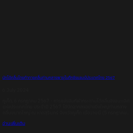
นักโต้คลื่นไทยท้าทายคลื่นท่ามกลางพายุในศึกชิงแชมป์ประเทศไทย 2567
6 July 2024
ภูเก็ต, 6 กรกฎาคม 2567 - การแข่งขันกีฬากระดานโต้คลื่นชิงชนะเลิศ
แห่งประเทศไทย ประจำปี 2567 ได้ปิดฉากลงอย่างยิ่งใหญ่ท่ามกลาง
คลื่นขนาดใหญ่ ณ หาดสุรินทร์ จังหวัดภูเก็ต เมื่อวานนี้ (5 กรกฎาคม...
อ่านเพิ่มเติม