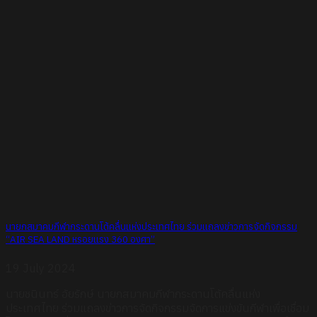
นายกสมาคมกีฬากระดานโต้คลื่นแห่งประเทศไทย ร่วมแถลงข่าวการจัดกิจกรรม
“AIR SEA LAND หรอยแรง 360 องศา”
19 July 2024
นายชนินทร์ อัยรักษ์ นายกสมาคมกีฬากระดานโต้คลื่นแห่ง
ประเทศไทย ร่วมแถลงข่าวการจัดกิจกรรมจัดการแข่งขันกีฬาเพื่อเชื่อม