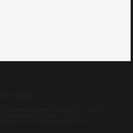
 เซิร์ฟฟิ่ง
 โดยมี
นายสาโรจน์ ปะหนัน
จากชมรมกมลา โก เซิร์ฟฟิ่ง
จัดโดยชมรมกมลา โก เซิร์ฟฟิ่ง ในวันที่ 25-27
งของนโยบายสมาคมฯ ในการส่งเสริมและพัฒนากีฬา