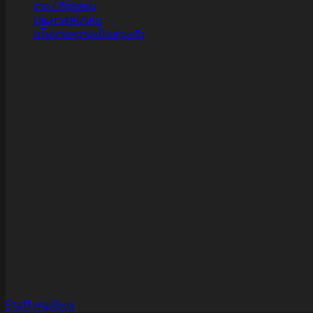
ข่าว / กิจกรรม
ประกาศสมาคม
นโยบายความเป็นส่วนตัว
ที่อยู่
สมาคมกีฬากระดานโต้คลื่นแห่งประเทศไทย
Thailand Swimming Association
เลขที่ 123 การกีฬาแห่งประเทศไทย ถนนรามคำแหง
แขวงหัวหมาก เขตบางกะปิ
กทม. 10240
ช่องทางการติดต่อ
(+66)2 170 9468
(+66)2 170 9469
info@surfingthailand.org
Thailand Surfing Federation
9:00 – 17:00 (GMT +7)
Staff mailbox