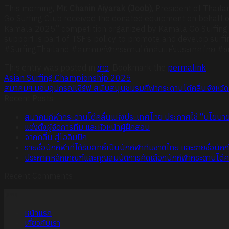
This morning,
Mr. Chanin Aiyarak (Joob)
, President of Thail
Go Surfing Club received the donated equipment on behalf of
Kamala 2025” competition organized by Kamala Go Surfing C
support is part of TSF’s policy to promote and develop surfi
#SurfingThailand #สมาคมกีฬากระดานโต้คลื่นแห่งประเทศไทย 
This entry was posted in
ข่าว
. Bookmark the
permalink
.
Asian Surfing Championship 2025
สมาคมฯ มอบอุปกรณ์เซิร์ฟ สนับสนุนชมรมกีฬากระดานโต้คลื่นจังหวัด
Recent Posts
สมาคมกีฬากระดานโต้คลื่นแห่งประเทศไทย ประกาศใช้ “นโยบายคุ
แต่งตั้งผู้จัดการทีม และหัวหน้าผู้ฝึกสอน
จากคลื่น สู่โอลิมปิก
รายชื่อนักกีฬาที่ได้รับสิทธิ์เป็นนักกีฬาทีมชาติไทย และรายชื่อนั
ประกาศหลักเกณฑ์และคุณสมบัติการคัดเลือกนักกีฬากระดานโต้คลื่นท
Recent Comments
เมนู
หน้าแรก
เกี่ยวกับเรา