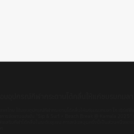
บอุปกรณ์กีฬากระดานโต้คลื่นให้แก่ชมรมกมลา โก
ศไทย ได้มอบอุปกรณ์กีฬากระดานโต้คลื่นให้แก่ชมรมกมลา โก เซิร์ฟฟิ่ง
ต่อการจัดงานแข่งขัน “Sip & Surf × Beach Break @ Kamala 2025” ที่
ส่งเสริมกีฬาโต้คลื่นในระดับชุมชน การสนับสนุนครั้งนี้เป็นส่วนหนึ่
ทศ