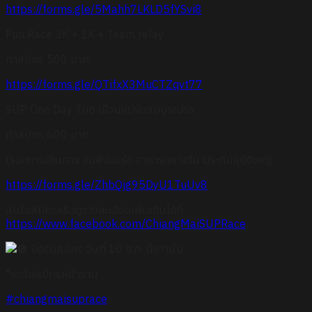
https://forms.gle/5Mahh7LKLD5fYSvi8
Fun Race 3K + 1K + Team relay
ค่าสมัคร 500 บาท
https://forms.gle/QTifxX3MuCTZqvt77
SUP One Day Trip เขื่อนแม่งัดสมบูรณ์ชล
ค่าสมัคร 600 บาท
(รวมการเดินทาง ขนส่งบอร์ด อาหารกลางวัน ประกันอุบัติเหตุ)
https://forms.gle/ZhbQjg95DyU1TuUv8
สนใจสมัครหรือดูรายละเอียดเพิ่มเติมได้ที่
https://www.facebook.com/ChiangMaiSUPRace
ปิดรับสมัคร วันที่ 10 ต.ค. นี้เท่านั้น
*งดรับสมัครหน้างาน
#chiangmaisuprace