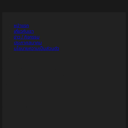
เมนู
หน้าแรก
เกี่ยวกับเรา
ข่าว / กิจกรรม
ประกาศสมาคม
นโยบายความเป็นส่วนตัว
ที่อยู่
สมาคมกีฬากระดานโต้คลื่นแห่งประเทศไทย
Thailand Swimming Association
เลขที่ 123 การกีฬาแห่งประเทศไทย ถนนรามคำแหง
แขวงหัวหมาก เขตบางกะปิ
กทม. 10240
ช่องทางการติดต่อ
(+66)2 170 9468
(+66)2 170 9469