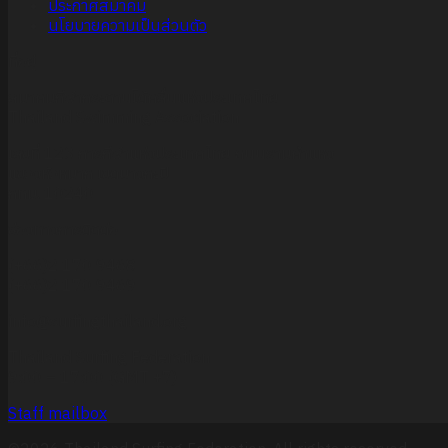
ประกาศสมาคม
นโยบายความเป็นส่วนตัว
ที่อยู่
สมาคมกีฬากระดานโต้คลื่นแห่งประเทศไทย
Thailand Swimming Association
เลขที่ 123 การกีฬาแห่งประเทศไทย ถนนรามคำแหง
แขวงหัวหมาก เขตบางกะปิ
กทม. 10240
ช่องทางการติดต่อ
(+66)2 170 9468
(+66)2 170 9469
info@surfingthailand.org
Thailand Surfing Federation
9:00 – 17:00 (GMT +7)
Staff mailbox